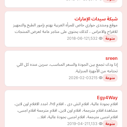
شبكة سيدات الإمارات
موقع ومنتدى حواري خاص للمرأه العربية يهتم بإمور الطبخ والتجهيز
للافراح والاعراس ، كذلك يحتوى على متاجر عامة لعرض المنتجات
2018-06-12
1,532
منوعة
sreen
إذا ودك تجمع بين الجودة والسعر المناسب، سرين عنده كل اللي
تحتاجه من الأجهزة المنزلية.
2026-02-03
215
منوعة
Egy4Way
افلام بجودة عالية، افلام اتش دى ، افلام hd، اجدد الافلام اون لاين،
مشاهدة افلام مترجمة، افلام اون لاين، افلام مترجمة افلام اجنبى،
افلام اجنبى مترجمة، افلام اجنبى بجودة عالية، افلا…
2019-04-21
1,133
منوعة