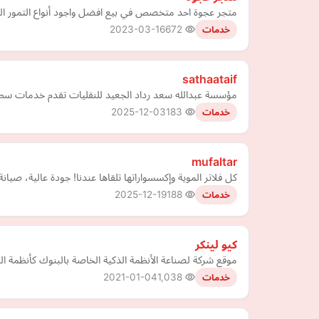
متجر عجوة احد متخصص في بيع افضل واجود أنواع التمور المم
2023-03-16
672
خدمات
sathaataif
مؤسسة عبدالله سعد رداد الجعيد للنقليات تقدم خدمات سطحة
2025-12-03
183
خدمات
mufaltar
كل فلاتر الموية وإكسسواراتها تلقاها عندنا! جودة عالية، صي
2025-12-19
188
خدمات
كيو لينكر
موقع شركة لصناعة الأنظمة الذكية الخاصة بالبنوك كأنظمة ال
2021-01-04
1,038
خدمات