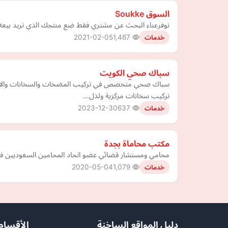
السوق Soukke
نوفرعناء البحث عن مشتري فقط ضع منتجك الذي تريد بيعه 
2021-02-05
1,467
خدمات
سباك صحي الكويت
سباك صحي متخصص في تركيب المضخات والسخانات والادو
تركيب سخانات مركزية ولذل…
2023-12-30
637
خدمات
مكتب محاماة بجدة
محامي ومستشار قضائي عضو اتحاد المحامين السعوديين في ج
2020-05-04
1,079
خدمات
دليل المواقع الساخنة
الأقسام