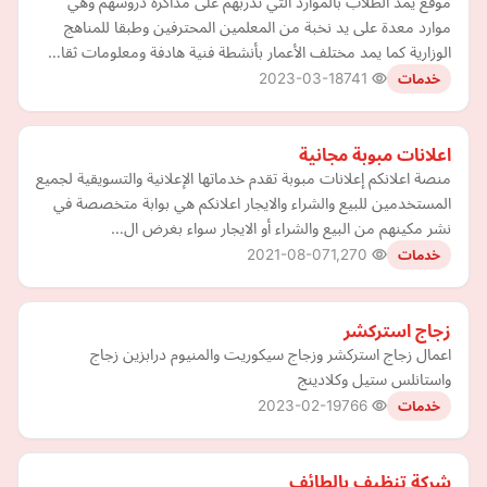
موقع يمد الطلاب بالموارد التي تدربهم على مذاكرة دروسهم وهي
موارد معدة على يد نخبة من المعلمين المحترفين وطبقا للمناهج
الوزارية كما يمد مختلف الأعمار بأنشطة فنية هادفة ومعلومات ثقا…
2023-03-18
741
خدمات
اعلانات مبوبة مجانية
منصة اعلانكم إعلانات مبوبة تقدم خدماتها الإعلانية والتسويقية لجميع
المستخدمين للبيع والشراء والايجار اعلانكم هي بوابة متخصصة في
نشر مكينهم من البيع والشراء أو الايجار سواء بغرض ال…
2021-08-07
1,270
خدمات
زجاج استركشر
اعمال زجاج استركشر وزجاج سيكوريت والمنيوم درابزين زجاج
واستانلس ستيل وكلادينج
2023-02-19
766
خدمات
شركة تنظيف بالطائف