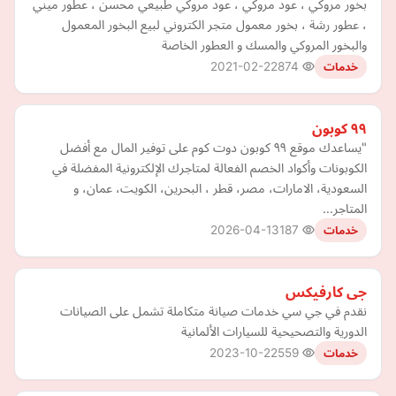
بخور مروكي ، عود مروكي ، عود مروكي طبيعي محسن ، عطور ميني
، عطور رشة ، بخور معمول متجر الكتروني لبيع البخور المعمول
والبخور المروكي والمسك و العطور الخاصة
2021-02-22
874
خدمات
٩٩ كوبون
"يساعدك موقع ٩٩ كوبون دوت كوم على توفير المال مع أفضل
الكوبونات وأكواد الخصم الفعالة لمتاجرك الإلكترونية المفضلة في
السعودية، الامارات، مصر، قطر ، البحرين، الكويت، عمان، و
المتاجر…
2026-04-13
187
خدمات
جى كارفيكس
نقدم في جي سي خدمات صيانة متكاملة تشمل على الصيانات
الدورية والتصحيحية للسيارات الألمانية
2023-10-22
559
خدمات