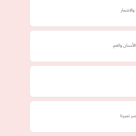
والاشجار
لأسنان والفم.
سر تميزنا