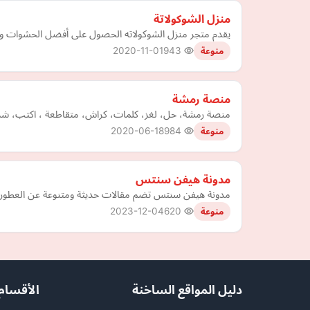
منزل الشوكولاتة
يقدم متجر منزل الشوكولاته الحصول على أفضل الحشوات وال
2020-11-01
943
منوعة
منصة رمشة
منصة رمشة، حل، لغز، كلمات، كراش، متقاطعة ، اكتب، شرح،
2020-06-18
984
منوعة
مدونة هيفن سنتس
مدونة هيفن سنتس تضم مقالات حديثة ومتنوعة عن العطور الرج
2023-12-04
620
منوعة
دليل المواقع الساخنة
الأقسام