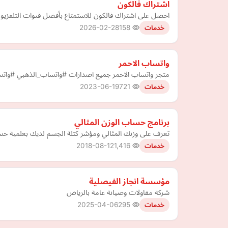
اشتراك فالكون
احصل على اشتراك فالكون للاستمتاع بأفضل قنوات التلفزيون والبث المباشر بدقة عالية 4K و Full HD مع م
2026-02-28
158
خدمات
واتساب الاحمر
متجر واتساب الاحمر جميع اصدارات #واتساب_الذهبي #وات
2023-06-19
721
خدمات
برنامج حساب الوزن المثالي
تعرف على وزنك المثالي ومؤشر كتلة الجسم لديك بعلمية حساب
2018-08-12
1,416
خدمات
مؤسسة انجاز الفيصلية
شركة مقاولات وصيانة عامة بالرياض
2025-04-06
295
خدمات