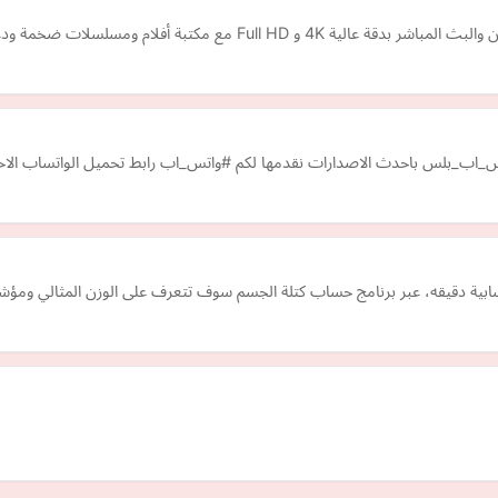
كتبة أفلام ومسلسلات ضخمة ودعم لجميع الأجهزة.
س_اب_بلس باحدث الاصدارات نقدمها لكم #واتس_اب رابط تحميل الواتساب الاح
ية دقيقه، عبر برنامج حساب كتلة الجسم سوف تتعرف على الوزن المثالي ومؤشر ك