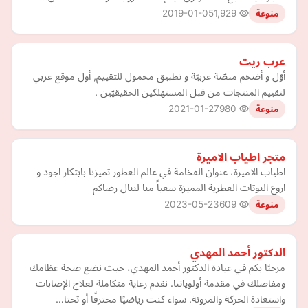
2019-01-05
1,929
منوعة
عرب ريت
أوّل و أضخم منصّة عربيّة و تطبيق محمول للتقييم, أول موقع عربي
لتقييم المنتجات من قبل المستهلكين الحقيقيّين .
2021-01-27
980
منوعة
متجر اطياب الاميرة
اطياب الاميرة، عنوان الفخامة في عالم العطور تميزنا بابتكار اجود و
اروع النوتات العطرية المميزة سعياً منا لننال رضاكم
2023-05-23
609
منوعة
الدكتور أحمد المهدي
مرحبًا بكم في عيادة الدكتور أحمد المهدي، حيث نضع صحة عظامك
ومفاصلك في مقدمة أولوياتنا. نقدم رعاية متكاملة لعلاج الإصابات
واستعادة الحركة والمرونة. سواء كنت رياضيًا محترفًا أو تحتا…