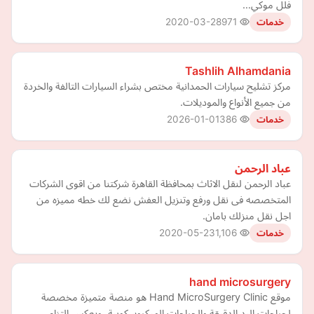
فلل موكي…
2020-03-28
971
خدمات
Tashlih Alhamdania
مركز تشليح سيارات الحمدانية مختص بشراء السيارات التالفة والخردة
من جميع الأنواع والموديلات.
2026-01-01
386
خدمات
عباد الرحمن
عباد الرحمن لنقل الاثاث بمحافظة القاهرة شركتنا من اقوى الشركات
المتخصصه فى نقل ورفع وتنزيل العفش نضع لك خطه مميزه من
اجل نقل منزلك بامان.
2020-05-23
1,106
خدمات
hand microsurgery
موقع Hand MicroSurgery Clinic هو منصة متميزة مخصصة
لجراحات اليد الدقيقة والجراحات الميكروسكوبية، ويعكس التزام